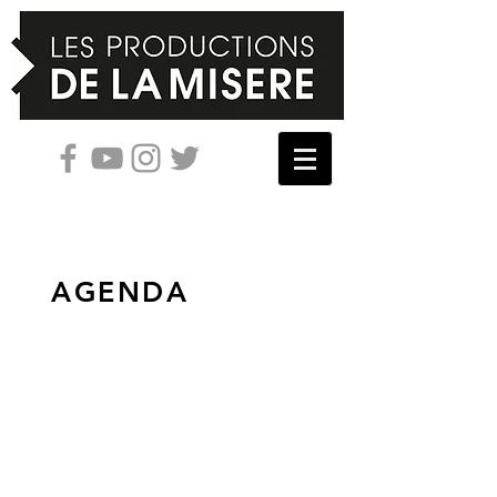
AGENDA
du 27 août au 1er novembre 2025
les mercredis, jeudis, vendredis,
samedis à 19:00
J'arriverai par l'ascenseur de 22H43